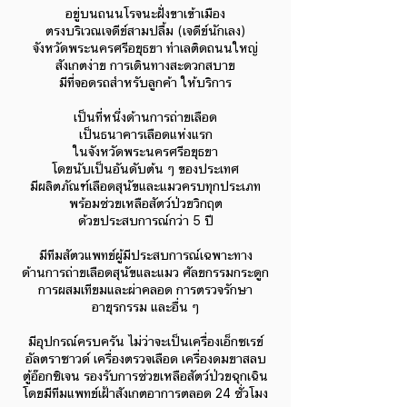
อยู่บนถนนโรจนะฝั่งขาเข้าเมือง
ตรงบริเวณเจดีย์สามปลื้ม (เจดีย์นักเลง)
จังหวัดพระนครศรีอยุธยา ทำเลติดถนนใหญ่
สังเกตง่าย การเดินทางสะดวกสบาย
มีที่จอดรถสำหรับลูกค้า ให้บริการ
เป็นที่หนึ่งด้านการถ่ายเลือด
เป็นธนาคารเลือดแห่งแรก
ในจังหวัดพระนครศรีอยุธยา
โดยนับเป็นอันดับต้น ๆ ของประเทศ
มีผลิตภัณฑ์เลือดสุนัขและแมวครบทุกประเภท
พร้อมช่วยเหลือสัตว์ป่วยวิกฤต
ด้วยประสบการณ์กว่า 5 ปี
มีทีมสัตวแพทย์ผู้มีประสบการณ์เฉพาะทาง
ด้านการถ่ายเลือดสุนัขและแมว ศัลยกรรมกระดูก
การผสมเทียมและผ่าคลอด การตรวจรักษา
อายุรกรรม และอื่น ๆ
มีอุปกรณ์ครบครัน ไม่ว่าจะเป็นเครื่องเอ็กซเรย์
อัลตราซาวด์ เครื่องตรวจเลือด เครื่องดมยาสลบ
ตู้อ๊อกซิเจน รองรับการช่วยเหลือสัตว์ป่วยฉุกเฉิน
โดยมีทีมแพทย์เฝ้าสังเกตอาการตลอด 24 ชั่วโมง