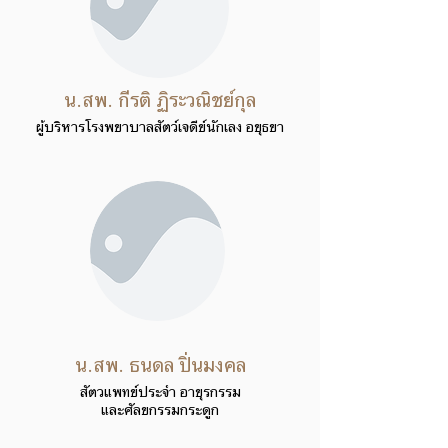
น.สพ. กีรติ ฏิระวณิชย์กุล
ผู้บริหารโรงพยาบาลสัตว์เจดีย์นักเลง อยุธยา
น.สพ. ธนดล ปิ่นมงคล
สัตวแพทย์ประจำ อายุรกรรม
และศัลยกรรมกระดูก