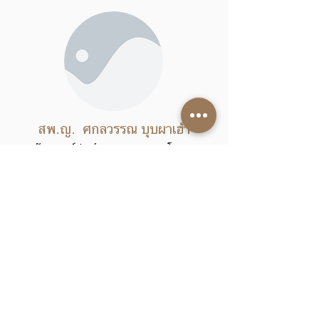
สพ.ญ. ศกลวรรณ บุบผาเฮ้า
สัตวแพทย์ประจำ อายุรกรรม และโรคตา
สพ.ญ. สุชาวดี จินตนา